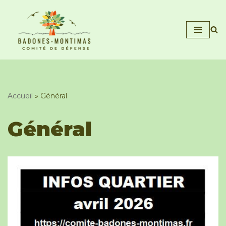
Aller
au
contenu
Accueil
»
Général
Général